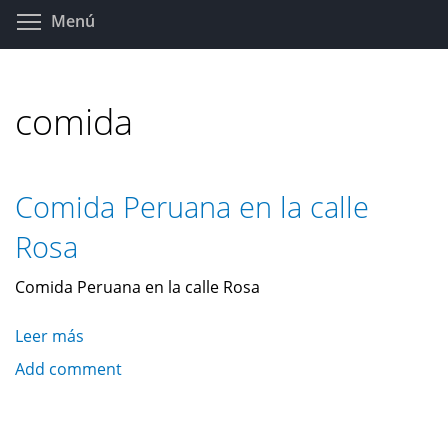
Pasar
Toggle menu visibility
Menú
al
contenido
principal
comida
Comida Peruana en la calle
Rosa
Comida Peruana en la calle Rosa
Leer más
sobre
Comida
Add comment
Peruana
en
la