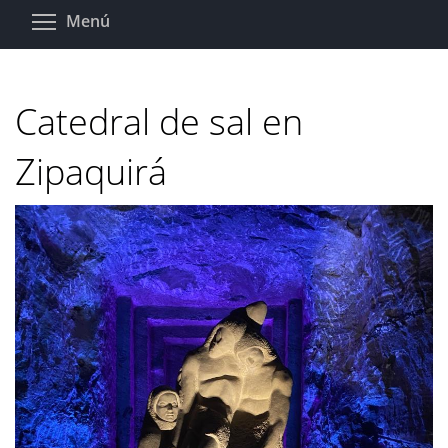
Pasar
Toggle menu visibility
Menú
al
contenido
principal
Catedral de sal en
Zipaquirá