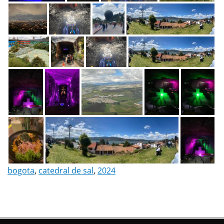
bogota
,
catedral de sal
,
2024